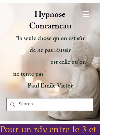
Hypnose
Concarneau
"la seule chose qu'on est sûr
de ne pas réussir
est celle qu'on
ne tente pas"
Paul Emile Victor
Pour un rdv entre le 3 et le 8 août,