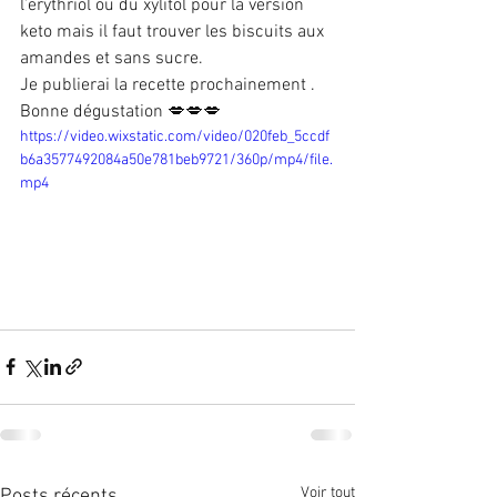
l’erythriol ou du xylitol pour la version 
keto mais il faut trouver les biscuits aux 
amandes et sans sucre. 
Je publierai la recette prochainement . 
Bonne dégustation 💋💋💋
https://video.wixstatic.com/video/020feb_5ccdf
b6a3577492084a50e781beb9721/360p/mp4/file.
mp4
Voir tout
Posts récents