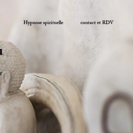
Hypnose spirituelle
contact et RDV
u
r
pas"